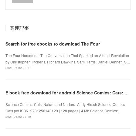
関連記事
Search for free ebooks to download The Four
The Four Horsemen: The Conversation That Sparked an Atheist Revolution
by Christopher Hitchens, Richard Dawkins, Sam Harris, Daniel Dennett, S…
2021.06.02 03:11
E book free download for android Science Comics: Cats: Nature and Nurture 9781250143129
Science Comics: Cats: Nature and Nurture. Andy Hirsch Science-Comics-
Cats.pdf ISBN: 9781250143129 | 128 pages | 4 Mb Science Comics: ...
2021.06.02 03:10