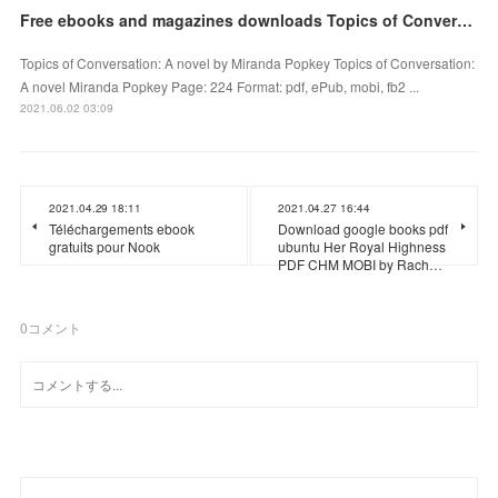
Free ebooks and magazines downloads Topics of Conversation: A novel in English by Miranda Popkey
Topics of Conversation: A novel by Miranda Popkey Topics of Conversation:
A novel Miranda Popkey Page: 224 Format: pdf, ePub, mobi, fb2 ...
2021.06.02 03:09
2021.04.29 18:11
2021.04.27 16:44
Téléchargements ebook
Download google books pdf
gratuits pour Nook
ubuntu Her Royal Highness
PDF CHM MOBI by Rach…
0
コメント