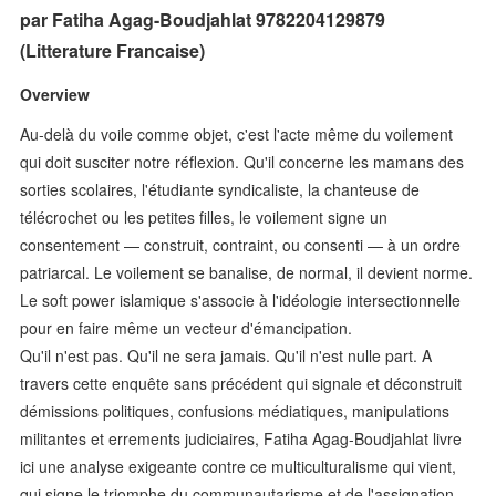
par Fatiha Agag-Boudjahlat 9782204129879
(Litterature Francaise)
Overview
Au-delà du voile comme objet, c'est l'acte même du voilement
qui doit susciter notre réflexion. Qu'il concerne les mamans des
sorties scolaires, l'étudiante syndicaliste, la chanteuse de
télécrochet ou les petites filles, le voilement signe un
consentement — construit, contraint, ou consenti — à un ordre
patriarcal. Le voilement se banalise, de normal, il devient norme.
Le soft power islamique s'associe à l'idéologie intersectionnelle
pour en faire même un vecteur d'émancipation.
Qu'il n'est pas. Qu'il ne sera jamais. Qu'il n'est nulle part. A
travers cette enquête sans précédent qui signale et déconstruit
démissions politiques, confusions médiatiques, manipulations
militantes et errements judiciaires, Fatiha Agag-Boudjahlat livre
ici une analyse exigeante contre ce multiculturalisme qui vient,
qui signe le triomphe du communautarisme et de l'assignation