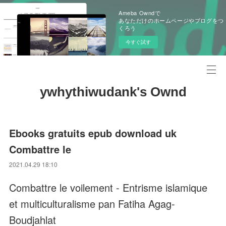
Ameba Owndで
あなただけのホームページやブログをつ
くろう
今すぐ試す
ywhythiwudank's Ownd
Ebooks gratuits epub download uk
Combattre le
2021.04.29 18:10
Combattre le voilement - Entrisme islamique
et multiculturalisme pan Fatiha Agag-
Boudjahlat